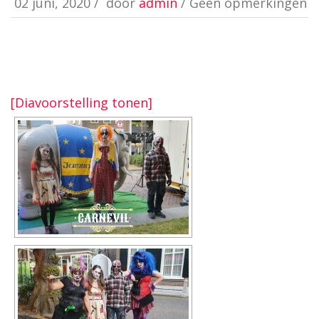
02 juni, 2020
/
door
admin
/ Geen opmerkingen
[Diavoorstelling tonen]