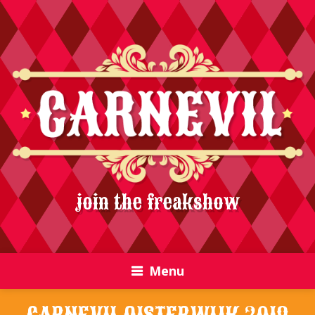
join the freakshow
Menu
CARNEVIL OISTERWIJK 2019