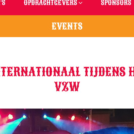
’S
OPDRACHTGEVERS
SPONSORS
EVENTS
NTERNATIONAAL TIJDENS H
VZW