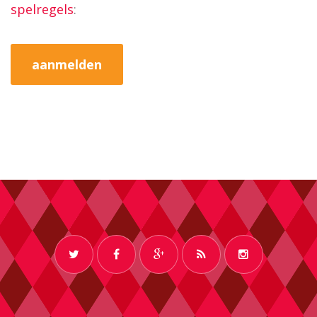
spelregels
: