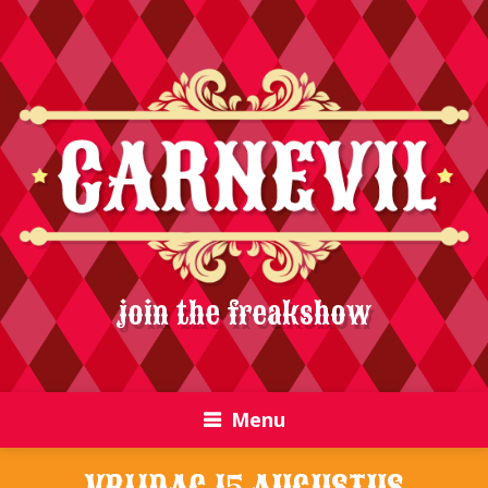
join the freakshow
Menu
VRIJDAG 15 AUGUSTUS