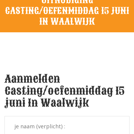
CASTING/OEFENMIDDAG 15 JUNI
IN WAALWIJK
Aanmelden
Casting/oefenmiddag 15
juni In Waalwijk