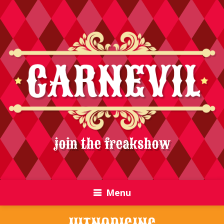
join the freakshow
Menu
UITNODIGING