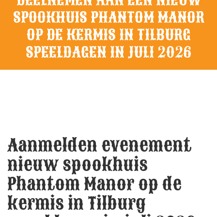
SPOOKHUIS PHANTOM MANOR
OP DE KERMIS IN TILBURG
SPEELDAGEN IN JULI 2026
Aanmelden evenement
nieuw spookhuis
Phantom Manor op de
kermis in Tilburg