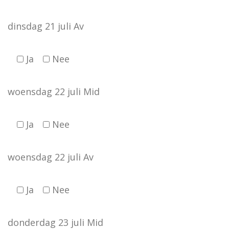
dinsdag 21 juli Av
Ja
Nee
woensdag 22 juli Mid
Ja
Nee
woensdag 22 juli Av
Ja
Nee
donderdag 23 juli Mid