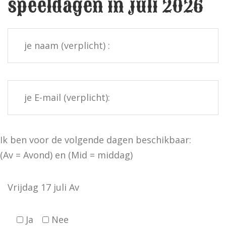
speeldagen in juli 2026
Ik ben voor de volgende dagen beschikbaar:
(Av = Avond) en (Mid = middag)
Vrijdag 17 juli Av
Ja
Nee