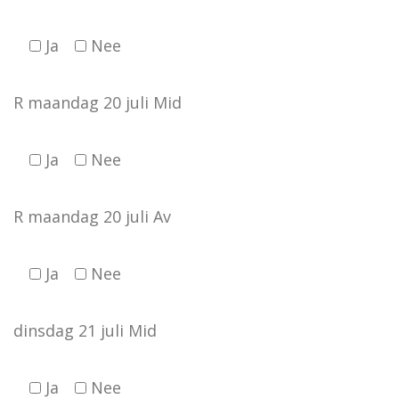
Ja
Nee
R maandag 20 juli Mid
Ja
Nee
R maandag 20 juli Av
Ja
Nee
dinsdag 21 juli Mid
Ja
Nee