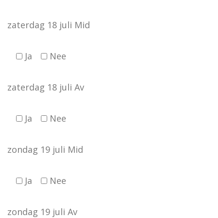
zaterdag 18 juli Mid
Ja
Nee
zaterdag 18 juli Av
Ja
Nee
zondag 19 juli Mid
Ja
Nee
zondag 19 juli Av