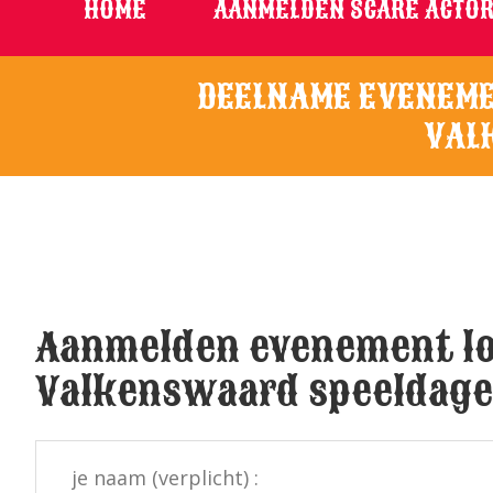
HOME
AANMELDEN SCARE ACTOR
DEELNAME EVENEME
VAL
Aanmelden evenement lo
Valkenswaard speeldagen