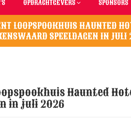
’S
OPDRACHTGEVERS
SPONSORS
NT LOOPSPOOKHUIS HAUNTED HOTE
KENSWAARD SPEELDAGEN IN JULI 
opspookhuis Haunted Hotel
 in juli 2026