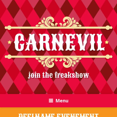
join the freakshow
Menu
DEELNAME EVENEMENT