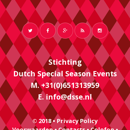
Stichting
Dutch Special Season Events
M. +31(0)651313959
E.
info@dsse.nl
© 2018 •
Privacy Policy
Voorwaarden
•
Contacts
•
Colofon
•