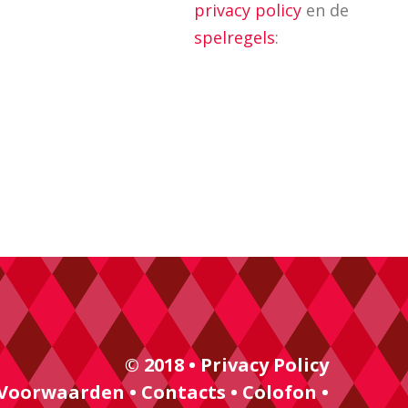
privacy policy
en de
spelregels
:
© 2018 •
Privacy Policy
Voorwaarden
•
Contacts
•
Colofon
•