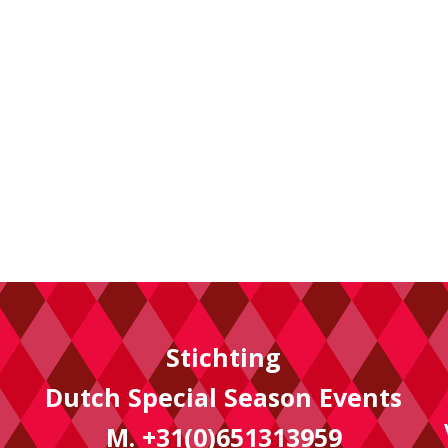
Stichting
Dutch Special Season Events
M. +31(0)651313959